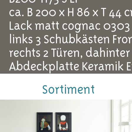
ca. B 200 x H 86 x T 44 
Lack matt cognac 0303
links 3 Schubkästen Fron
rechts 2 Türen, dahinte
Abdeckplatte Keramik E
Schwertfuß Stahl matt 
Sortiment
Es handelt sich um ein A
gutem Zustand.
Selbstabholung oder Li