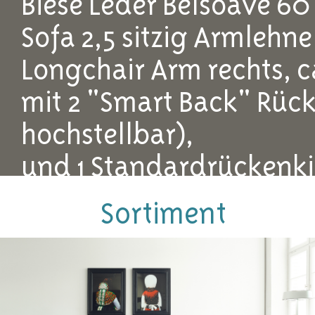
Biese Leder Belsoave 60
Sofa 2,5 sitzig Armlehne
Longchair Arm rechts, ca
mit 2 "Smart Back" Rück
hochstellbar),
und 1 Standardrückenki
Fuß Holz WX 5 cm schie
Sortiment
ohne abgebildete Deko
Es handelt sich um ein A