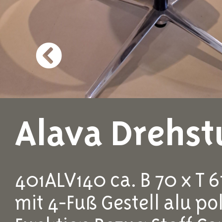
Alava Drehst
401ALV140 ca. B 70 x T 6
mit 4-Fuß Gestell alu po