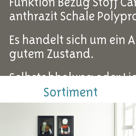
Funktion Bezug Stoff C
anthrazit Schale Polypr
Es handelt sich um ein A
gutem Zustand.
Selbstabholung oder Li
Umkreis 30 km um Sindel
Sortiment
Darüber auf Anfrage.
Abholpreis statt 655,-