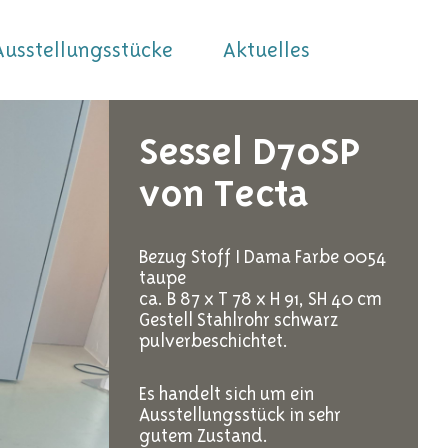
Ausstellungsstücke
Aktuelles
Sessel D70SP
von Tecta
Bezug Stoff I Dama Farbe 0054
taupe
ca. B 87 x T 78 x H 91, SH 40 cm
Gestell Stahlrohr schwarz
pulverbeschichtet.
Es handelt sich um ein
Ausstellungsstück in sehr
gutem Zustand.